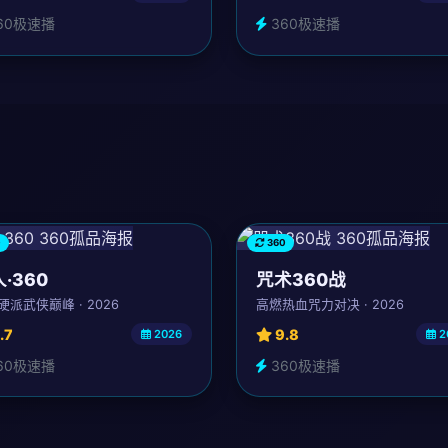
60极速播
360极速播
0
360
·360
咒术360战
硬派武侠巅峰 · 2026
高燃热血咒力对决 · 2026
.7
9.8
2026
2
60极速播
360极速播