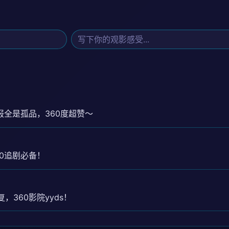
报全是孤品，360度超赞～
0追剧必备！
360影院yyds！