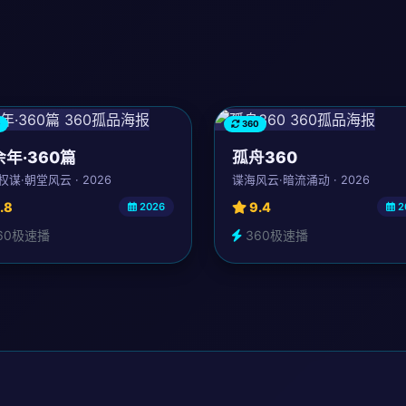
0
360
年·360篇
孤舟360
谋·朝堂风云 · 2026
谍海风云·暗流涌动 · 2026
.8
9.4
2026
2
60极速播
360极速播