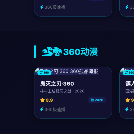
360极速播
3
🐉 360动漫
360
36
鬼灭之刃·360
镖人
柱与上弦终局之战 · 2026
国漫
9.9
9
2026
360极速播
3