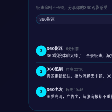
极速追剧不卡顿，分享你的360观影感受
360影迷
5分钟前
3
360影院体验太棒了！全景极速，海
360追剧
昨晚 22:30
3
资源更新超快，播放流畅无卡顿，36
360老友
昨天 19:45
3
画质高清，广告少，每张海报都不重复，