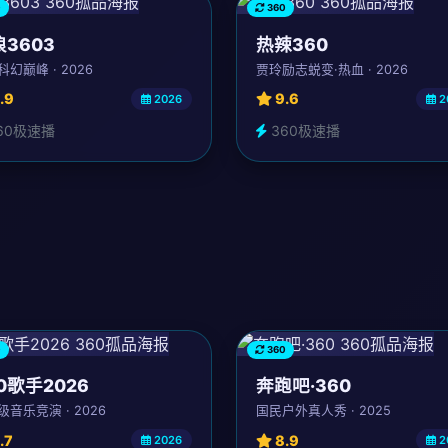
0
360
3603
热辣360
幻巅峰 · 2026
贾玲励志蜕变·热血 · 2026
.9
9.6
2026
2
60极速播
360极速播
0
360
0歌手2026
奔跑吧·360
级音乐竞演 · 2026
国民户外真人秀 · 2025
.7
8.9
2026
2