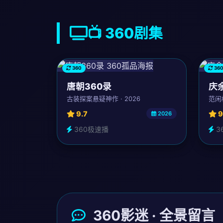
📺 360剧集
360
36
唐朝360录
庆余
古装探案悬疑神作 · 2026
范闲权
9.7
9
2026
360极速播
3
360影迷 · 全景留言