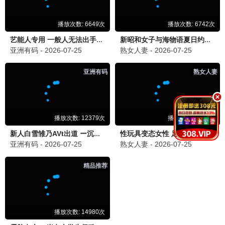
孤舟360
谍海风云·暗流涌动 · 2026
9.4
2026
360极速播
360